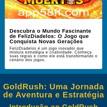
Descubra o Mundo Fascinante
de FelizDiadelos: O Jogo que
Conquista Novas Gerações
FelizDiadelos é um jogo inovador que
mistura estratégia e criatividade. Conheça
suas regras e como ele está transformando o
cenário dos jogos.
GoldRush: Uma Jornada
de Aventura e Estratégia
Introdução ao GoldRush