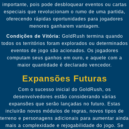
importante, pois pode desbloquear eventos ou cartas
especiais que revolucionam o rumo de uma partida,
oferecendo rápidas oportunidades para jogadores
menores ganharem vantagem.
Condições de Vitória:
GoldRush termina quando
todos os territórios foram explorados ou determinados
eventos de jogo são acionados. Os jogadores
computam seus ganhos em ouro, e aquele com a
maior quantidade é declarado vencedor.
Expansões Futuras
Com o sucesso inicial do GoldRush, os
desenvolvedores estão considerando várias
expansões que serão lançadas no futuro. Estas
incluirão novos módulos de regras, novos tipos de
terreno e personagens adicionais para aumentar ainda
mais a complexidade e rejogabilidade do jogo. Se