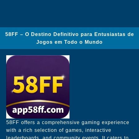
58FF – O Destino Definitivo para Entusiastas de
Jogos em Todo o Mundo
58FF offers a comprehensive gaming experience
with a rich selection of games, interactive
leaderboards, and community events. It caters to