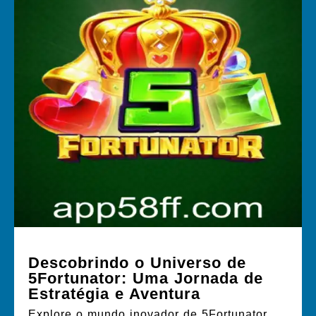
Descobrindo o Universo de
5Fortunator: Uma Jornada de
Estratégia e Aventura
Explore o mundo inovador de 5Fortunator,