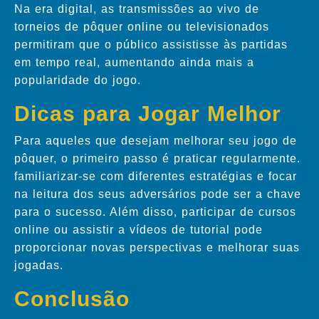
Na era digital, as transmissões ao vivo de
torneios de pôquer online ou televisionados
permitiram que o público assistisse às partidas
em tempo real, aumentando ainda mais a
popularidade do jogo.
Dicas para Jogar Melhor
Para aqueles que desejam melhorar seu jogo de
pôquer, o primeiro passo é praticar regularmente.
familiarizar-se com diferentes estratégias e focar
na leitura dos seus adversários pode ser a chave
para o sucesso. Além disso, participar de cursos
online ou assistir a vídeos de tutorial pode
proporcionar novas perspectivas e melhorar suas
jogadas.
Conclusão