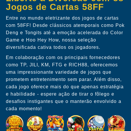
Jogos de Cartas 58FF
Entre no mundo eletrizante dos jogos de cartas
com 58FF! Desde clássicos atemporais como Pok
Deng e Tongits até a emoção acelerada do Color
Game e Hoo Hey How, nossa seleção
diversificada cativa todos os jogadores.
Em colaboração com os principais fornecedores
como TP, JILI, KM, FTG e RICH88, oferecemos
uma impressionante variedade de jogos que
prometem entretenimento sem parar. Além disso,
cada jogo oferece mais do que apenas estratégia
e habilidade - espere ação de tirar o fôlego e
desafios instigantes que o manterão envolvido a
cada momento!