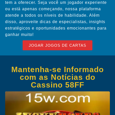
tem a oferecer. Seja você um jogador experiente
ou está apenas começando, nossa plataforma
atende a todos os níveis de habilidade. Além
disso, aproveite dicas de especialistas, insights
estratégicos e oportunidades emocionantes para
ganhar muito!
JOGAR JOGOS DE CARTAS
Mantenha-se Informado
com as Notícias do
Cassino 58FF