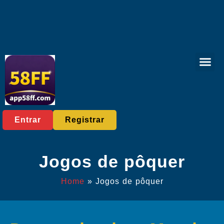
Jogos de pesc
Jogos de pôq
Jogos de roleta
Contate-nos
Notícias de Flash
Entrar
Registrar
Jogos de pôquer
Home
»
Jogos de pôquer