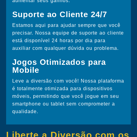
aumentar seus ganhos.
Suporte ao Cliente 24/7
Estamos aqui para ajudar sempre que você
precisar. Nossa equipe de suporte ao cliente
está disponível 24 horas por dia para
auxiliar com qualquer dúvida ou problema.
Jogos Otimizados para
Mobile
Leve a diversão com você! Nossa plataforma
é totalmente otimizada para dispositivos
móveis, permitindo que você jogue em seu
smartphone ou tablet sem comprometer a
qualidade.
Liberte a Diversão com os