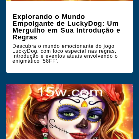
Explorando o Mundo
Empolgante de LuckyDog: Um
Mergulho em Sua Introdução e
Regras
Descubra o mundo emocionante do jogo
LuckyDog, com foco especial nas regras,
introdução e eventos atuais envolvendo o
enigmático '58FF'.