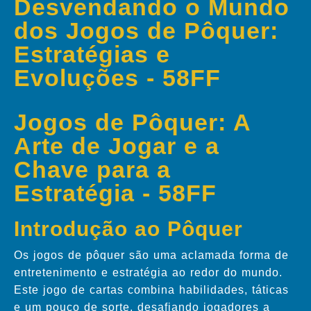
Desvendando o Mundo
dos Jogos de Pôquer:
Estratégias e
Evoluções - 58FF
Jogos de Pôquer: A
Arte de Jogar e a
Chave para a
Estratégia - 58FF
Introdução ao Pôquer
Os jogos de pôquer são uma aclamada forma de
entretenimento e estratégia ao redor do mundo.
Este jogo de cartas combina habilidades, táticas
e um pouco de sorte, desafiando jogadores a