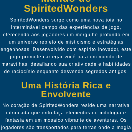
SpiritedWonders
SpiritedWonders surge como uma nova joia no
interminável campo das experiências de jogo,
oferecendo aos jogadores um mergulho profundo em
um universo repleto de misticismo e estratégias
engenhosas. Desenvolvido com espírito inovador, este
jogo promete carregar você para um mundo de
maravilhas, desafiando sua criatividade e habilidades
de raciocínio enquanto desvenda segredos antigos.
Uma História Rica e
Envolvente
No coração de SpiritedWonders reside uma narrativa
intrincada que entrelaça elementos de mitologia e
fantasia em um mosaico vibrante de aventuras. Os
jogadores são transportados para terras onde a magia