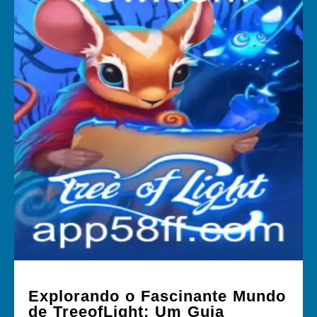
Explorando o Fascinante Mundo
de TreeofLight: Um Guia