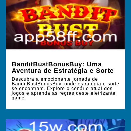
BanditBustBonusBuy: Uma
Aventura de Estratégia e Sorte
Descubra a emocionante jornada de
BanditBustBonusBuy, onde estratégia e sorte
se encontram. Explore o cenário atual dos
jogos e aprenda as regras deste eletrizante
game.