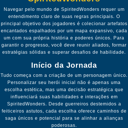
Navegar pelo mundo de SpiritedWonders requer um
entendimento claro de suas regras principais. O
principal objetivo dos jogadores é colecionar artefatos
encantados espalhados por um mapa expansivo, cada
um com sua própria história e poderes únicos. Para
garantir o progresso, você deve reunir aliados, formar
estratégias sólidas e superar desafios de habilidade.
Início da Jornada
Tudo começa com a criação de um personagem único.
Personalizar seu herói inicial não é apenas uma
escolha estética, mas uma decisão estratégica que
influenciará suas habilidades e interações em
SpiritedWonders. Desde guerreiros destemidos a
feiticeiros astutos, cada escolha oferece caminhos de
saga únicos e potencial para se alinhar a alianças
poderosas.