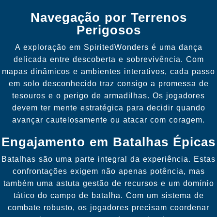
Navegação por Terrenos
Perigosos
A exploração em SpiritedWonders é uma dança
delicada entre descoberta e sobrevivência. Com
mapas dinâmicos e ambientes interativos, cada passo
em solo desconhecido traz consigo a promessa de
tesouros e o perigo de armadilhas. Os jogadores
devem ter mente estratégica para decidir quando
avançar cautelosamente ou atacar com coragem.
Engajamento em Batalhas Épicas
Batalhas são uma parte integral da experiência. Estas
confrontações exigem não apenas potência, mas
também uma astuta gestão de recursos e um domínio
tático do campo de batalha. Com um sistema de
combate robusto, os jogadores precisam coordenar