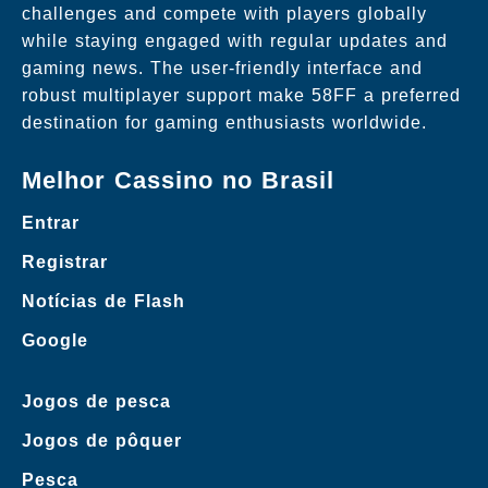
challenges and compete with players globally
while staying engaged with regular updates and
gaming news. The user-friendly interface and
robust multiplayer support make 58FF a preferred
destination for gaming enthusiasts worldwide.
Melhor Cassino no Brasil
Entrar
Registrar
Notícias de Flash
Google
Jogos de pesca
Jogos de pôquer
Pesca