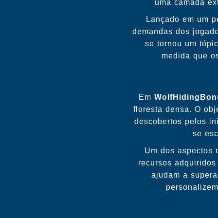
uma camada extr
Lançado em um pe
demandas dos jogado
se tornou um tópi
medida que os
Em
WolfHidingBo
floresta densa. O ob
descobertos pelos i
se esc
Um dos aspectos m
recursos adquiridos
ajudam a superar
personalizem