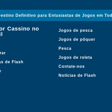
estino Definitivo para Entusiastas de Jogos em T
or Cassino no
Jogos de pesca
l
Jogos de pôquer
Pesca
rar
Jogos de roleta
as de Flash
Contate-nos
e
Notícias de Flash