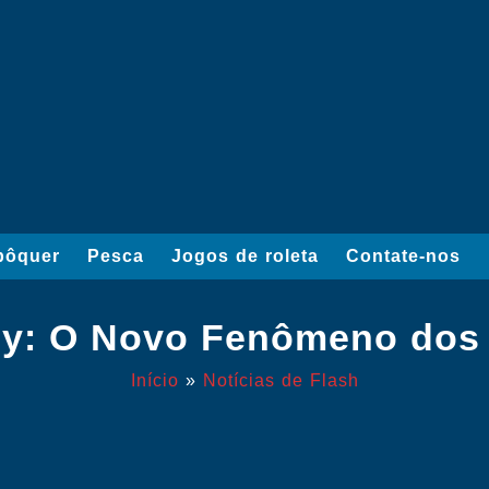
pôquer
Pesca
Jogos de roleta
Contate-nos
y: O Novo Fenômeno dos J
Início
»
Notícias de Flash