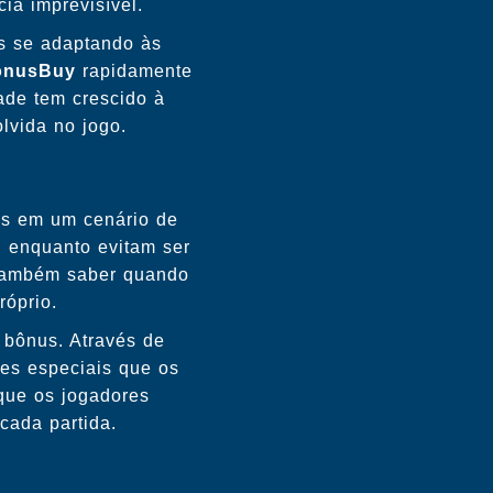
ia imprevisível.
s se adaptando às
onusBuy
rapidamente
ade tem crescido à
lvida no jogo.
os em um cenário de
l enquanto evitam ser
 também saber quando
róprio.
 bônus. Através de
des especiais que os
 que os jogadores
cada partida.