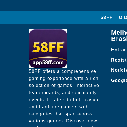
58FF – O D
Melh
Brasi
Entrar
Regist
Notíci
58FF offers a comprehensive
gaming experience with a rich
Googl
selection of games, interactive
leaderboards, and community
events. It caters to both casual
and hardcore gamers with
categories that span across
various genres. Discover new