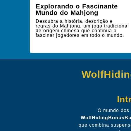
Explorando o Fascinante
Mundo do Mahjong
Descubra a história, descrição e
regras do Mahjong, um jogo tradicional
de origem chinesa que continua a
fascinar jogadores em todo o mundo.
WolfHidi
In
O mundo dos 
WolfHidingBonusB
que combina suspense