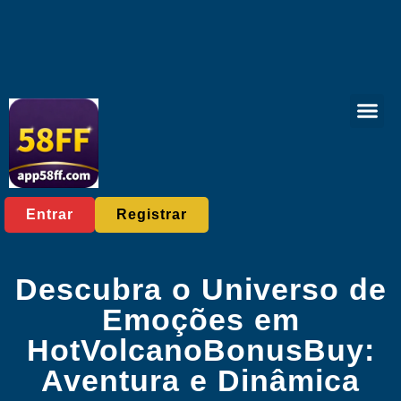
Jogos de pesc
Jogos de pôq
Jogos de roleta
Contate-nos
Notícias de Flash
Entrar
Registrar
Descubra o Universo de
Emoções em
HotVolcanoBonusBuy:
Aventura e Dinâmica