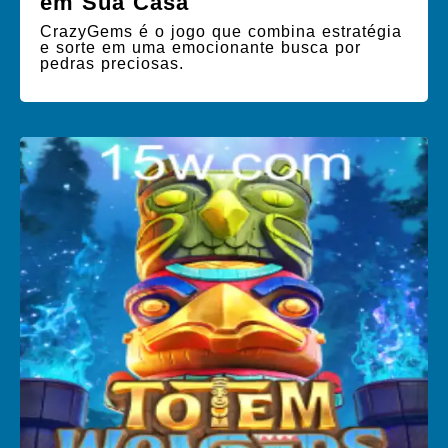
em Sua Casa
CrazyGems é o jogo que combina estratégia
e sorte em uma emocionante busca por
pedras preciosas.