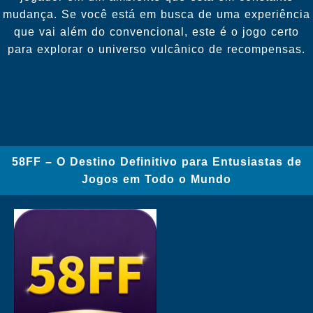
mudança. Se você está em busca de uma experiência
que vai além do convencional, este é o jogo certo
para explorar o universo vulcânico de recompensas.
58FF – O Destino Definitivo para Entusiastas de
Jogos em Todo o Mundo