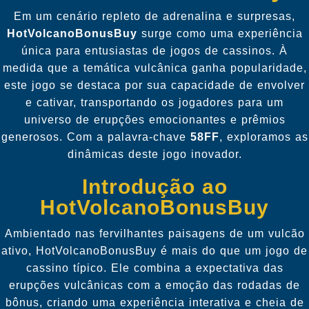
Em um cenário repleto de adrenalina e surpresas,
HotVolcanoBonusBuy
surge como uma experiência
única para entusiastas de jogos de cassinos. À
medida que a temática vulcânica ganha popularidade,
este jogo se destaca por sua capacidade de envolver
e cativar, transportando os jogadores para um
universo de erupções emocionantes e prêmios
generosos. Com a palavra-chave
58FF
, exploramos as
dinâmicas deste jogo inovador.
Introdução ao
HotVolcanoBonusBuy
Ambientado nas fervilhantes paisagens de um vulcão
ativo, HotVolcanoBonusBuy é mais do que um jogo de
cassino típico. Ele combina a expectativa das
erupções vulcânicas com a emoção das rodadas de
bônus, criando uma experiência interativa e cheia de