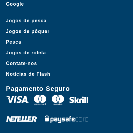
Google
Jogos de pesca
Jogos de pôquer
Pesca
Jogos de roleta
Contate-nos
Notícias de Flash
Pagamento Seguro