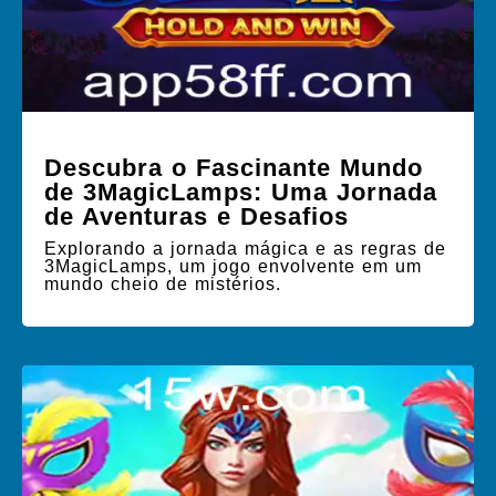
Descubra o Fascinante Mundo
de 3MagicLamps: Uma Jornada
de Aventuras e Desafios
Explorando a jornada mágica e as regras de
3MagicLamps, um jogo envolvente em um
mundo cheio de mistérios.