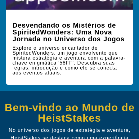
Desvendando os Mistérios de
SpiritedWonders: Uma Nova
Jornada no Universo dos Jogos
Explore o universo encantador de
SpiritedWonders, um jogo envolvente que
mistura estratégia e aventura com a palavra-
chave enigmática '58FF'. Descubra suas
regras, introdução e como ele se conecta
aos eventos atuais.
Bem-vindo ao Mundo de
HeistStakes
No universo dos jogos de estratégia e aventura,
HeistStakes se destaca como uma experiência