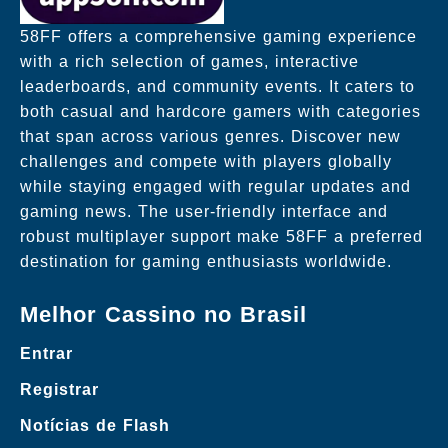
58FF offers a comprehensive gaming experience
with a rich selection of games, interactive
leaderboards, and community events. It caters to
both casual and hardcore gamers with categories
that span across various genres. Discover new
challenges and compete with players globally
while staying engaged with regular updates and
gaming news. The user-friendly interface and
robust multiplayer support make 58FF a preferred
destination for gaming enthusiasts worldwide.
Melhor Cassino no Brasil
Entrar
Registrar
Notícias de Flash