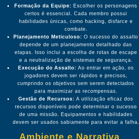
Formação da Equipe:
Escolher os personagens
certos é essencial. Cada membro possui
habilidades únicas, como hacking, disfarce e
combate.
Planejamento Meticuloso:
O sucesso do assalto
depende de um planejamento detalhado das
etapas. Isso inclui a escolha de rotas de escape
e a neutralização de sistemas de segurança.
Execução do Assalto:
Ao entrar em ação, os
jogadores devem ser rápidos e precisos,
cumprindo os objetivos sem serem detectados
para maximizar as recompensas.
Gestão de Recursos:
A utilização eficaz dos
recursos disponíveis pode determinar o sucesso
de uma missão. Equipamentos e habilidades
devem ser usados sabiamente para evitar a falha.
Ambiente e Narrativa