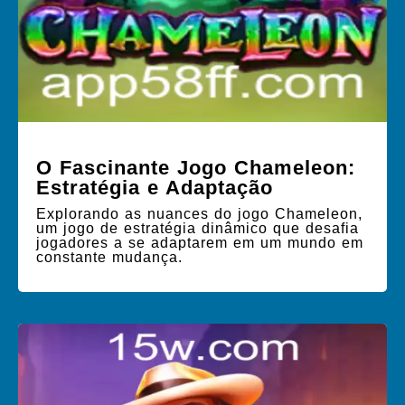
O Fascinante Jogo Chameleon:
Estratégia e Adaptação
Explorando as nuances do jogo Chameleon,
um jogo de estratégia dinâmico que desafia
jogadores a se adaptarem em um mundo em
constante mudança.