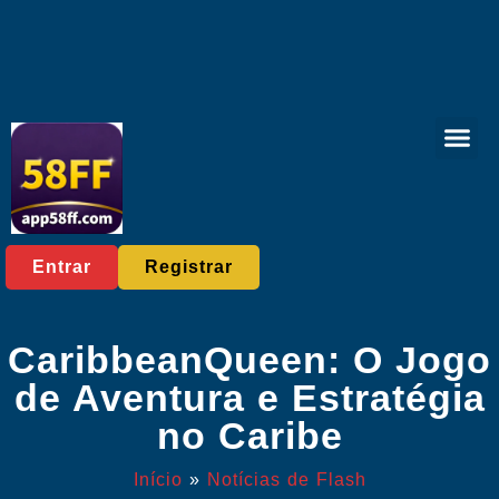
Jogos de pesc
Jogos de pôq
Jogos de roleta
Contate-nos
Notícias de Flash
Entrar
Registrar
CaribbeanQueen: O Jogo
de Aventura e Estratégia
no Caribe
Início
»
Notícias de Flash