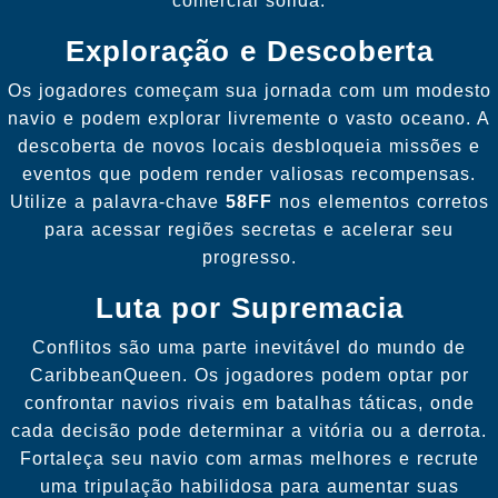
comercial sólida.
Exploração e Descoberta
Os jogadores começam sua jornada com um modesto
navio e podem explorar livremente o vasto oceano. A
descoberta de novos locais desbloqueia missões e
eventos que podem render valiosas recompensas.
Utilize a palavra-chave
58FF
nos elementos corretos
para acessar regiões secretas e acelerar seu
progresso.
Luta por Supremacia
Conflitos são uma parte inevitável do mundo de
CaribbeanQueen. Os jogadores podem optar por
confrontar navios rivais em batalhas táticas, onde
cada decisão pode determinar a vitória ou a derrota.
Fortaleça seu navio com armas melhores e recrute
uma tripulação habilidosa para aumentar suas