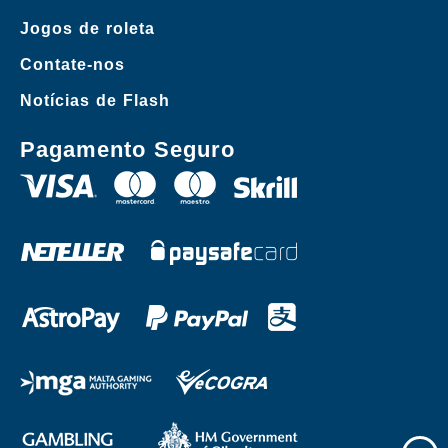
Jogos de roleta
Contate-nos
Notícias de Flash
Pagamento Seguro