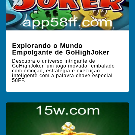
Explorando o Mundo
Empolgante de GoHighJoker
Descubra o universo intrigante de
GoHighJoker, um jogo inovador embalado
com emoção, estratégia e execução
inteligente com a palavra-chave especial
58FF.