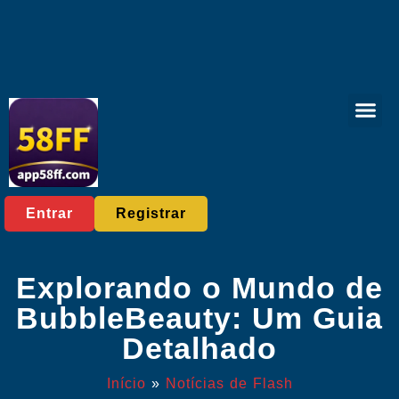
Jogos de pesc
Jogos de pôq
Jogos de roleta
Contate-nos
Notícias de Flash
Entrar
Registrar
Explorando o Mundo de
BubbleBeauty: Um Guia
Detalhado
Início
»
Notícias de Flash